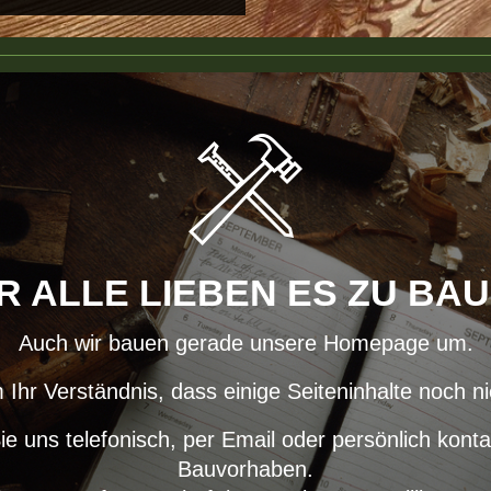
R ALLE LIEBEN ES ZU BA
Auch wir bauen gerade unsere Homepage um.
 Ihr Verständnis, dass einige Seiteninhalte noch nic
e uns telefonisch, per Email oder persönlich konta
Bauvorhaben.