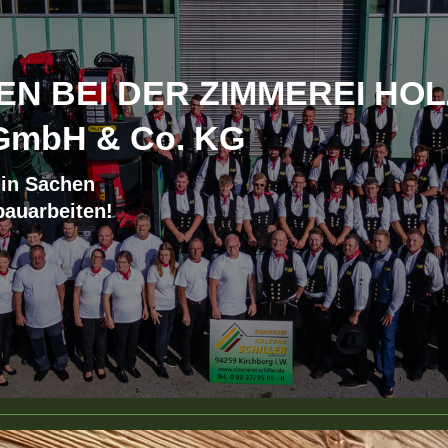
N BEI DER ZIMMEREI HO
GmbH & Co. KG
 in Sachen
auarbeiten!